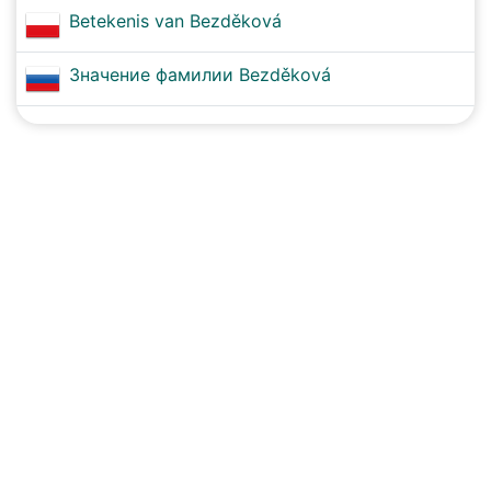
Betekenis van Bezděková
Значение фамилии Bezděková