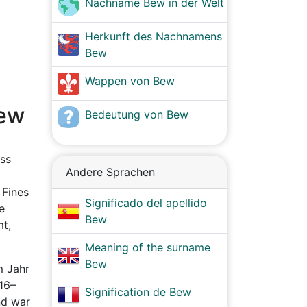
Nachname Bew in der Welt
Herkunft des Nachnamens
Bew
Wappen von Bew
Bew
Bedeutung von Bew
ass
Andere Sprachen
 Fines
Significado del apellido
e
Bew
t,
Meaning of the surname
Bew
m Jahr
216–
Signification de Bew
nd war