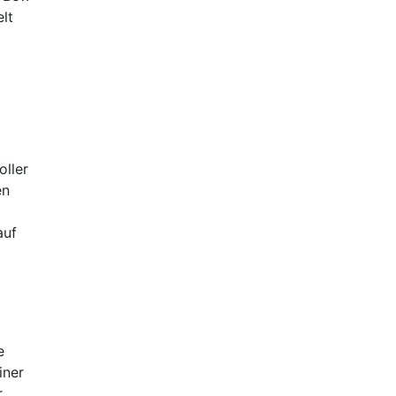
lt
ller
en
auf
e
iner
r