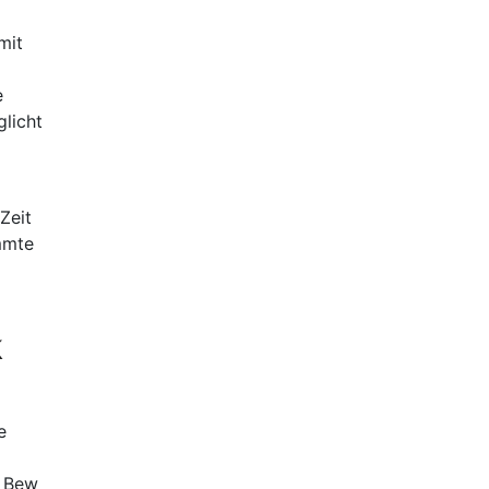
mit
e
glicht
Zeit
mmte
k
e
s Bew