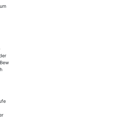
 um
e
der
 Bew
ch
ufe
er