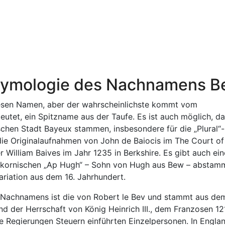
tymologie des Nachnamens 
iesen Namen, aber der wahrscheinlichste kommt vom
eutet, ein Spitzname aus der Taufe. Es ist auch möglich, d
chen Stadt Bayeux stammen, insbesondere für die „Plural“-
e Originalaufnahmen von John de Baiocis im The Court of
 William Baives im Jahr 1235 in Berkshire. Es gibt auch ein
-kornischen „Ap Hugh“ – Sohn von Hugh aus Bew – abstamm
ariation aus dem 16. Jahrhundert.
 Nachnamens ist die von Robert le Bev und stammt aus de
nd der Herrschaft von König Heinrich III., dem Franzosen 1
 Regierungen Steuern einführten Einzelpersonen. In Engla