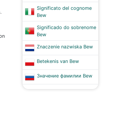
Significato del cognome
.
Bew
Significado do sobrenome
Bew
son
Znaczenie nazwiska Bew
Betekenis van Bew
Значение фамилии Bew