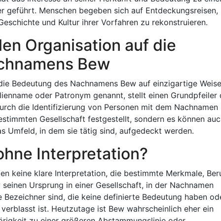
r geführt. Menschen begeben sich auf Entdeckungsreisen,
schichte und Kultur ihrer Vorfahren zu rekonstruieren.
len Organisation auf die
Nachnamens Bew
 die Bedeutung des Nachnamens Bew auf einzigartige Weis
lienname oder Patronym genannt, stellt einen Grundpfeiler 
. Durch die Identifizierung von Personen mit dem Nachnamen
bestimmten Gesellschaft festgestellt, sondern es können au
s Umfeld, in dem sie tätig sind, aufgedeckt werden.
ohne Interpretation?
en keine klare Interpretation, die bestimmte Merkmale, Ber
w seinen Ursprung in einer Gesellschaft, in der Nachnamen
 Bezeichner sind, die keine definierte Bedeutung haben od
verblasst ist. Heutzutage ist Bew wahrscheinlich eher ein
örigkeit zu einer größeren Abstammungslinie oder