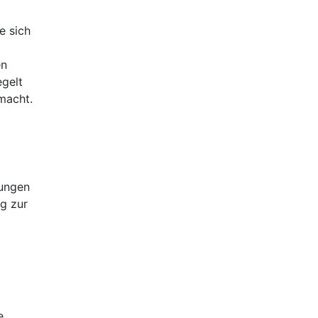
e sich
en
egelt
smacht.
bungen
ng zur
e,