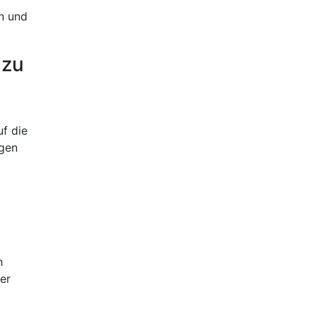
n und
 zu
uf die
ngen
h
er