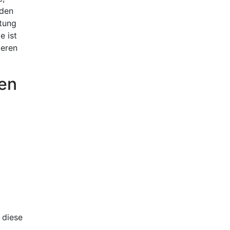
nden
utung
e ist
ßeren
en
 diese