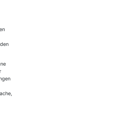
ten
 den
ine
r
ungen
ache,