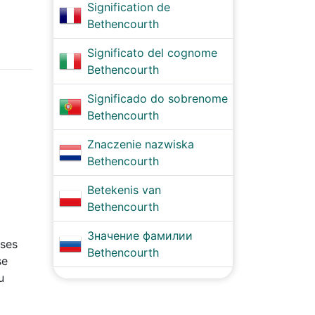
Signification de
Bethencourth
Significato del cognome
Bethencourth
Significado do sobrenome
Bethencourth
Znaczenie nazwiska
Bethencourth
Betekenis van
Bethencourth
Значение фамилии
eses
Bethencourth
se
u