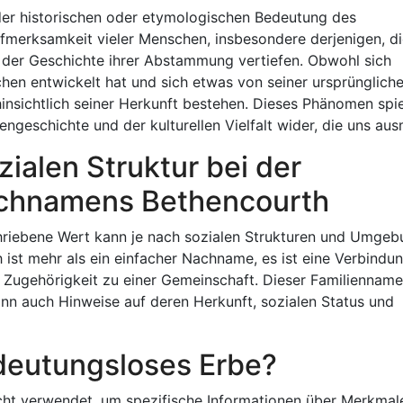
 der historischen oder etymologischen Bedeutung des
merksamkeit vieler Menschen, insbesondere derjenigen, di
der Geschichte ihrer Abstammung vertiefen. Obwohl sich
hen entwickelt hat und sich etwas von seiner ursprünglich
hinsichtlich seiner Herkunft bestehen. Dieses Phänomen spi
iengeschichte und der kulturellen Vielfalt wider, die uns au
ialen Struktur bei der
Nachnamens Bethencourth
iebene Wert kann je nach sozialen Strukturen und Umge
h ist mehr als ein einfacher Nachname, es ist eine Verbindu
ie Zugehörigkeit zu einer Gemeinschaft. Dieser Familienname
 kann auch Hinweise auf deren Herkunft, sozialen Status und
deutungsloses Erbe?
ht verwendet, um spezifische Informationen über Merkmal