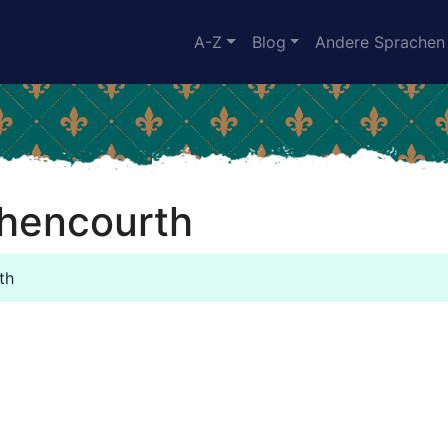
A-Z
Blog
Andere Sprachen
thencourth
th