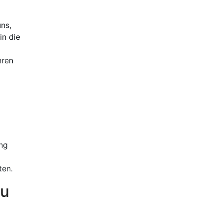
ns,
in die
hren
ng
ten.
zu