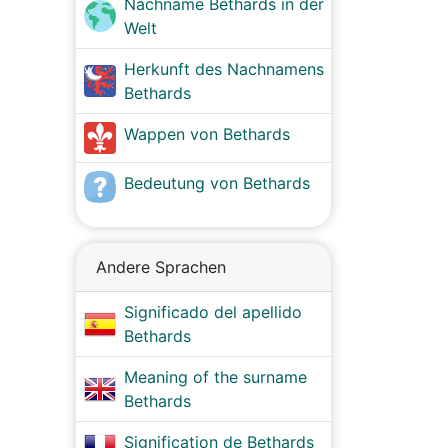
Nachname Bethards in der
Welt
Herkunft des Nachnamens
Bethards
Wappen von Bethards
Bedeutung von Bethards
Andere Sprachen
Significado del apellido
Bethards
Meaning of the surname
Bethards
Signification de Bethards