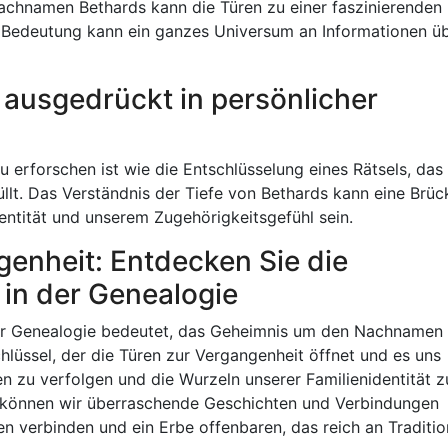
chnamen Bethards kann die Türen zu einer faszinierenden 
er Bedeutung kann ein ganzes Universum an Informationen ü
 ausgedrückt in persönlicher
rforschen ist wie die Entschlüsselung eines Rätsels, das 
llt. Das Verständnis der Tiefe von Bethards kann eine Brüc
entität und unserem Zugehörigkeitsgefühl sein.
genheit: Entdecken Sie die
in der Genealogie
der Genealogie bedeutet, das Geheimnis um den Nachnamen
chlüssel, der die Türen zur Vergangenheit öffnet und es uns
n zu verfolgen und die Wurzeln unserer Familienidentität z
 können wir überraschende Geschichten und Verbindungen
n verbinden und ein Erbe offenbaren, das reich an Traditio