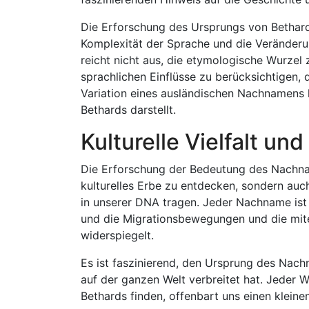
Die Erforschung des Ursprungs von Bethards
Komplexität der Sprache und die Veränderun
reicht nicht aus, die etymologische Wurzel z
sprachlichen Einflüsse zu berücksichtigen,
Variation eines ausländischen Nachnamens k
Bethards darstellt.
Kulturelle Vielfalt un
Die Erforschung der Bedeutung des Nachna
kulturelles Erbe zu entdecken, sondern auch
in unserer DNA tragen. Jeder Nachname ist 
und die Migrationsbewegungen und die mite
widerspiegelt.
Es ist faszinierend, den Ursprung des Nac
auf der ganzen Welt verbreitet hat. Jeder
Bethards finden, offenbart uns einen kleine