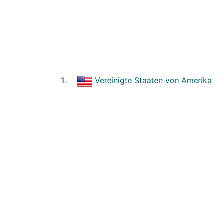
Vereinigte Staaten von Amerika