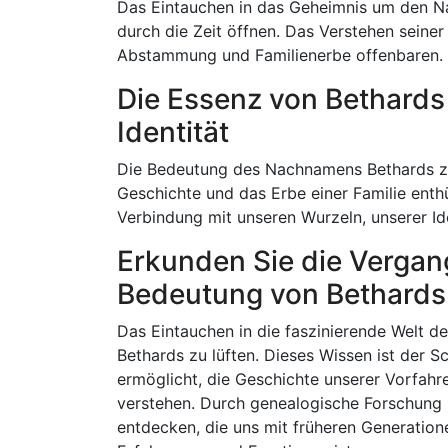
Das Eintauchen in das Geheimnis um den Na
durch die Zeit öffnen. Das Verstehen sein
Abstammung und Familienerbe offenbaren.
Die Essenz von Bethards
Identität
Die Bedeutung des Nachnamens Bethards zu e
Geschichte und das Erbe einer Familie enthü
Verbindung mit unseren Wurzeln, unserer Id
Erkunden Sie die Vergan
Bedeutung von Bethards 
Das Eintauchen in die faszinierende Welt 
Bethards zu lüften. Dieses Wissen ist der S
ermöglicht, die Geschichte unserer Vorfahre
verstehen. Durch genealogische Forschung
entdecken, die uns mit früheren Generatione