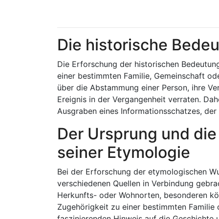
Die historische Bed
Die Erforschung der historischen Bedeutun
einer bestimmten Familie, Gemeinschaft od
über die Abstammung einer Person, ihre Ve
Ereignis in der Vergangenheit verraten. Da
Ausgraben eines Informationsschatzes, der u
Der Ursprung und di
seiner Etymologie
Bei der Erforschung der etymologischen Wur
verschiedenen Quellen in Verbindung gebrac
Herkunfts- oder Wohnorten, besonderen kö
Zugehörigkeit zu einer bestimmten Familie
faszinierenden Hinweis auf die Geschichte