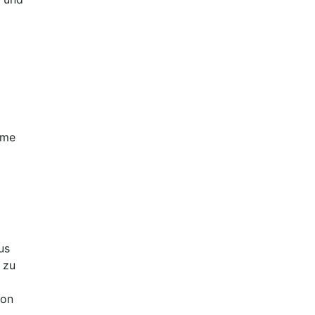
ame
us
 zu
ion