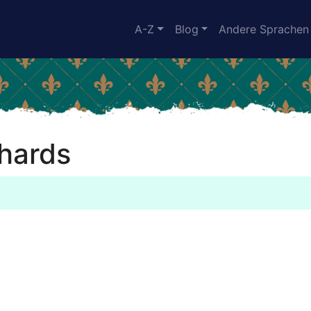
A-Z
Blog
Andere Sprachen
hards