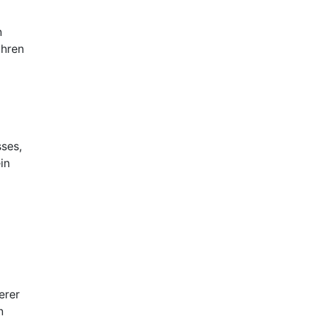
n
ahren
ses,
in
erer
n