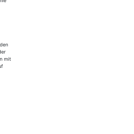
nie
nden
der
n mit
uf