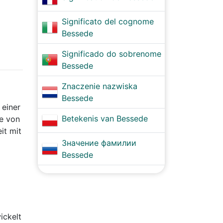
Significato del cognome
Bessede
Significado do sobrenome
Bessede
Znaczenie nazwiska
Bessede
 einer
Betekenis van Bessede
ie von
it mit
Значение фамилии
Bessede
ickelt