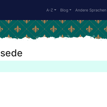
A-Z
Blog
Andere Sprachen
ssede