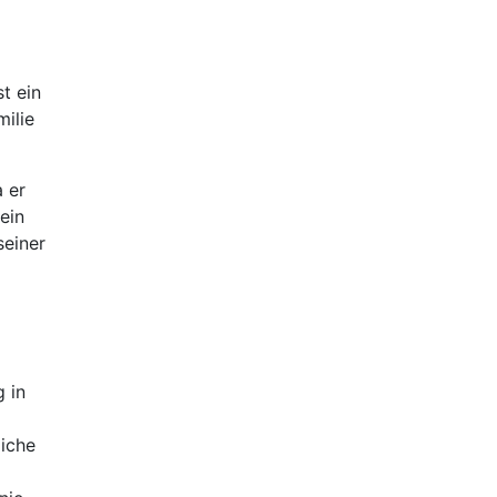
t ein
ilie
 er
ein
seiner
 in
liche