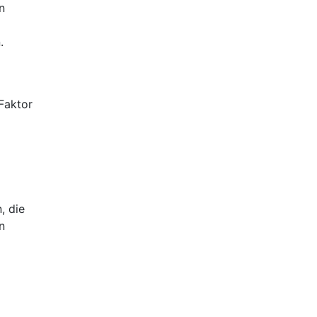
n
.
Faktor
, die
n