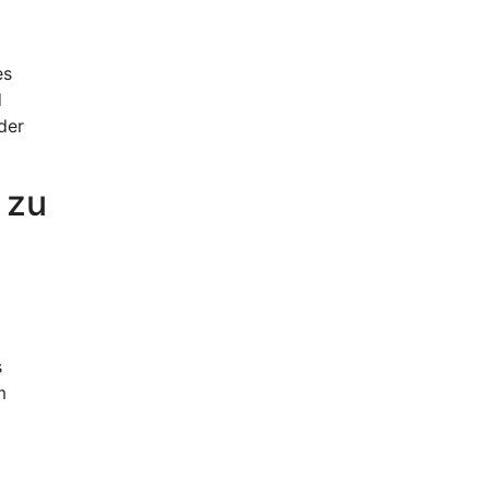
es
d
der
 zu
s
m