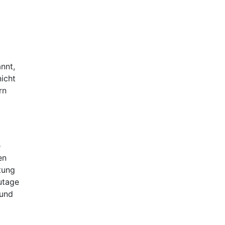
nnt,
nicht
rn
e
en
tung
utage
 und