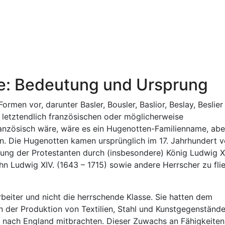
e: Bedeutung und Ursprung
en vor, darunter Basler, Bousler, Baslior, Beslay, Beslier
r letztendlich französischen oder möglicherweise
anzösisch wäre, wäre es ein Hugenotten-Familienname, abe
en. Die Hugenotten kamen ursprünglich im 17. Jahrhundert 
ung der Protestanten durch (insbesondere) König Ludwig XI
hn Ludwig XIV. (1643 – 1715) sowie andere Herrscher zu fli
beiter und nicht die herrschende Klasse. Sie hatten dem
in der Produktion von Textilien, Stahl und Kunstgegenständ
e nach England mitbrachten. Dieser Zuwachs an Fähigkeiten