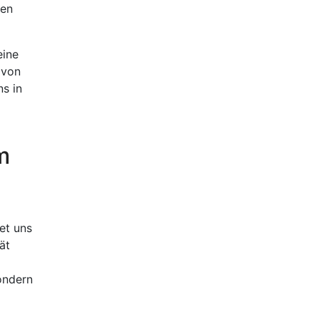
ren
eine
 von
ns in
m
et uns
ät
ondern