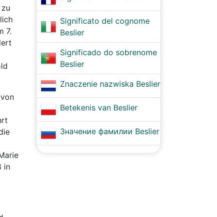
 zu
lich
Significato del cognome
m 7.
Beslier
dert
Significado do sobrenome
Beslier
old
Znaczenie nazwiska Beslier
 von
Betekenis van Beslier
hrt
Значение фамилии Beslier
die
Marie
 in