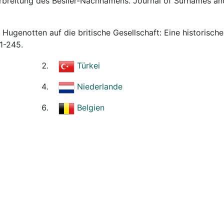
erbreitung des Beslier-Nachnamens. Journal of Surnames an
 Hugenotten auf die britische Gesellschaft: Eine historische
31-245.
Türkei
Niederlande
Belgien