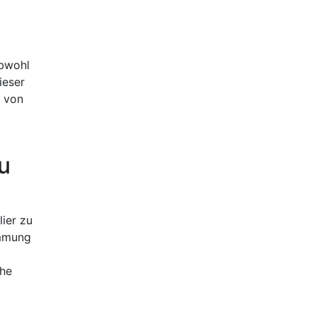
Obwohl
ieser
d von
u
ier zu
ammung
che