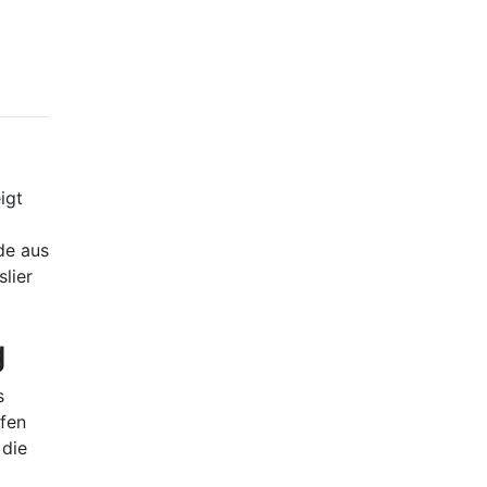
igt
de aus
lier
g
s
ufen
 die