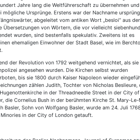
ihundert Jahre lang die Weltführerschaft zu übernehmen und
i mögliche Ursprünge. Erstens war der Nachname ursprüng
efängniswärter, abgeleitet vom antiken Wort „besloi“ aus de
 Übersetzungen von Wörtern, die vor vielleicht siebenhun
et wurden, sind bestenfalls spekulativ. Zweitens ist es
inen ehemaligen Einwohner der Stadt Basel, wie im Bercht
t.
d der Revolution von 1792 weitgehend vernichtet, als sie
mpolizei angesehen wurden. Die Kirchen selbst wurden
erboten, bis sie 1800 durch Kaiser Napoleon wieder eingefü
eichnungen zählen Judith, Tochter von Nicholas Beslieure, 
ugenottenkirche in der Threadneedle Street in der City of
, die Cornelius Bush in der berühmten Kirche St. Mary-Le-
h Basler, Sohn von Wolfgang Basler, wurde am 24. Juli 1768
n Minories in der City of London getauft.