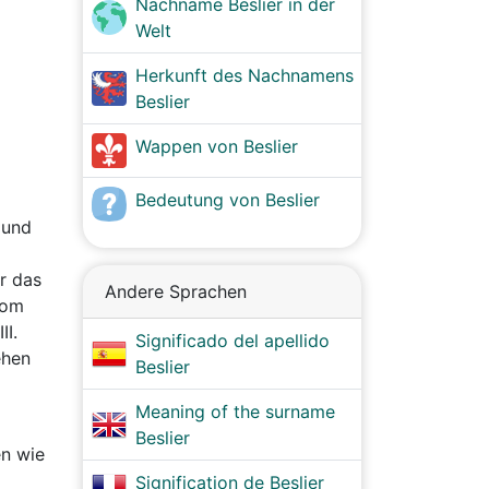
Nachname Beslier in der
Welt
Herkunft des Nachnamens
Beslier
Wappen von Beslier
Bedeutung von Beslier
 und
r das
Andere Sprachen
vom
II.
Significado del apellido
ehen
Beslier
Meaning of the surname
Beslier
en wie
Signification de Beslier